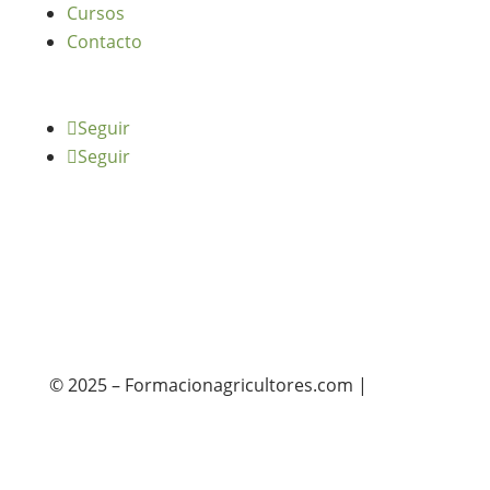
Cursos
Contacto
Seguir
Seguir
© 2025 – Formacionagricultores.com |
diseño
web: Atalantic
diseño web: Atalantic