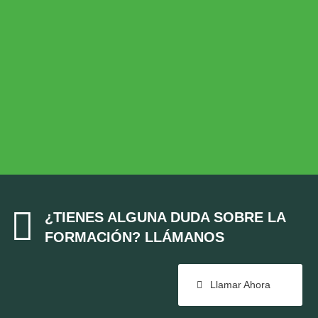
Desarrollo Rural
MEDIO AMBIENTE
Medio Ambiente
COHESIÓN TERRITORIAL
Cohesión Territorial

¿TIENES ALGUNA DUDA SOBRE LA
FORMACIÓN? LLÁMANOS
Llamar Ahora