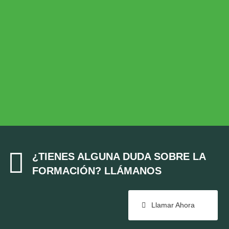
Desarrollo Rural
MEDIO AMBIENTE
Medio Ambiente
COHESIÓN TERRITORIAL
Cohesión Territorial

¿TIENES ALGUNA DUDA SOBRE LA
FORMACIÓN? LLÁMANOS
Llamar Ahora