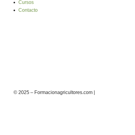
Cursos
Contacto
© 2025 – Formacionagricultores.com |
diseño
web: Atalantic
diseño web: Atalantic