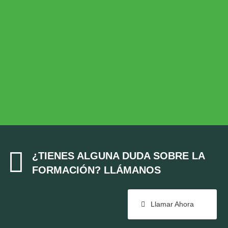
Desarrollo Rural
MEDIO AMBIENTE
Medio Ambiente
COHESIÓN TERRITORIAL
Cohesión Territorial

¿TIENES ALGUNA DUDA SOBRE LA
FORMACIÓN? LLÁMANOS
Llamar Ahora