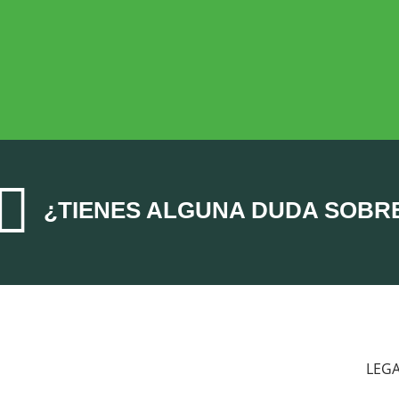
ECONOMÍA AGROGANADERA
Economía Agroganadera

¿TIENES ALGUNA DUDA SOBR
LEG