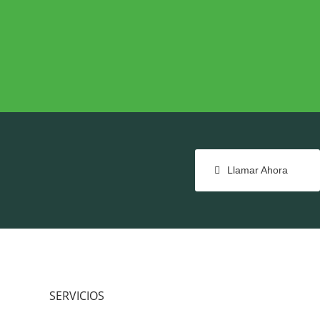
NTE
COHESIÓN TERRITORIAL
e
Cohesión Territorial
Llamar Ahora
SERVICIOS