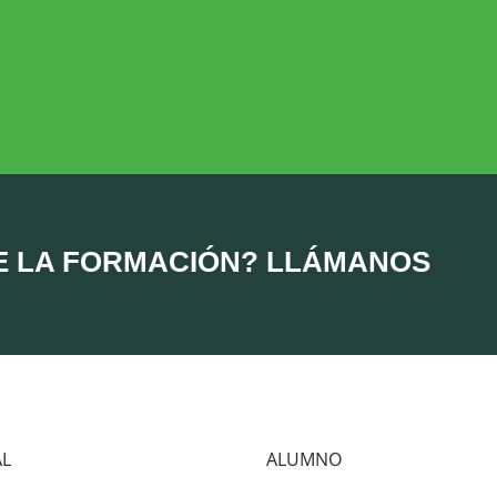
DESARROLLO RURAL
MEDIO AMBIE
Desarrollo Rural
Medio Ambient
E LA FORMACIÓN? LLÁMANOS
AL
ALUMNO