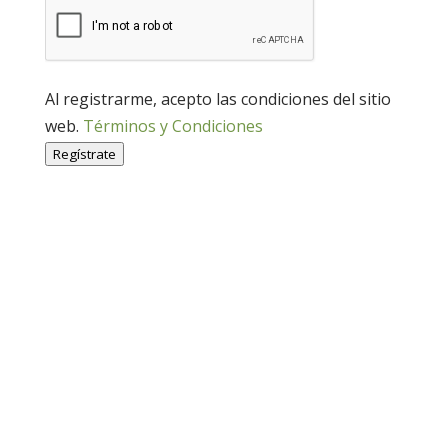
Al registrarme, acepto las condiciones del sitio
web.
Términos y Condiciones
Regístrate
Economía Agroganadera
Economía Agroganadera
Desarrollo Rural
Desarrollo Rural
Medio Ambiente
Medio Ambiente
Cohesión Territorial