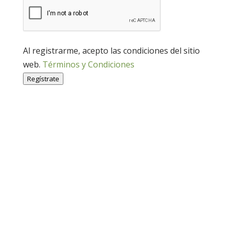
Al registrarme, acepto las condiciones del sitio
web.
Términos y Condiciones
Regístrate
Economía Agroganadera
Economía Agroganadera
Desarrollo Rural
Desarrollo Rural
Medio Ambiente
Medio Ambiente
Cohesión Territorial