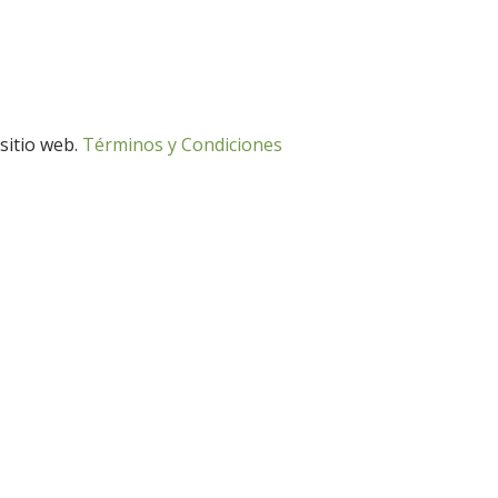
 sitio web.
Términos y Condiciones
Desarrollo Rural
Medio Ambiente
Desarrollo Rural
Medio Ambiente