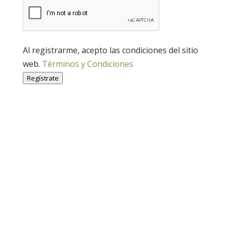
Al registrarme, acepto las condiciones del sitio
web.
Términos y Condiciones
Regístrate
Economía Agroganadera
Economía Agroganadera
Desarrollo Rural
Desarrollo Rural
Medio Ambiente
Medio Ambiente
Cohesión Territorial