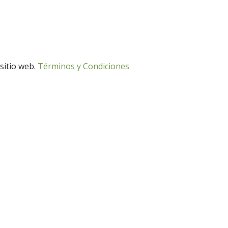
 sitio web.
Términos y Condiciones
Desarrollo Rural
Medio Ambiente
Desarrollo Rural
Medio Ambiente