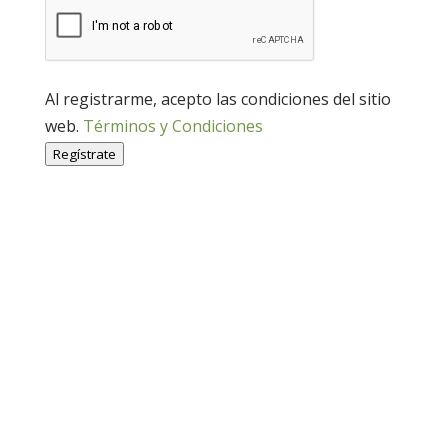
Al registrarme, acepto las condiciones del sitio
web.
Términos y Condiciones
Regístrate
Economía Agroganadera
Economía Agroganadera
Desarrollo Rural
Desarrollo Rural
Medio Ambiente
Medio Ambiente
Cohesión Territorial