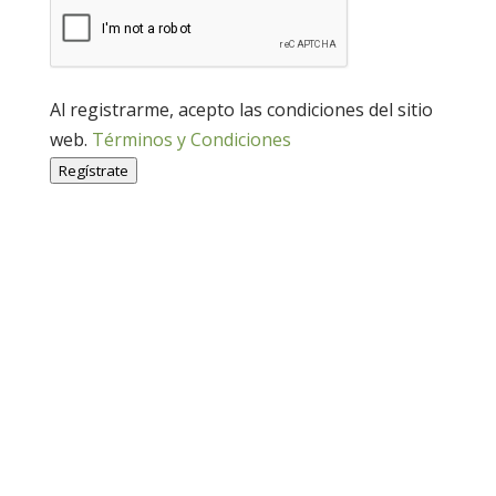
Al registrarme, acepto las condiciones del sitio
web.
Términos y Condiciones
Regístrate
Economía Agroganadera
Economía Agroganadera
Desarrollo Rural
Desarrollo Rural
Medio Ambiente
Medio Ambiente
Cohesión Territorial