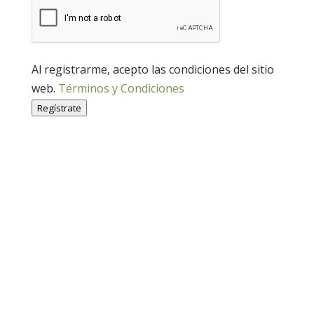
Al registrarme, acepto las condiciones del sitio
web.
Términos y Condiciones
Regístrate
Economía Agroganadera
Economía Agroganadera
Desarrollo Rural
Desarrollo Rural
Medio Ambiente
Medio Ambiente
Cohesión Territorial