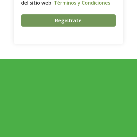
del sitio web.
Términos y Condiciones
Regístrate
ECONOMÍA AGROGANADERA
Economía Agroganadera
DESARROLLO RURAL
Desarrollo Rural
MEDIO AMBIENTE