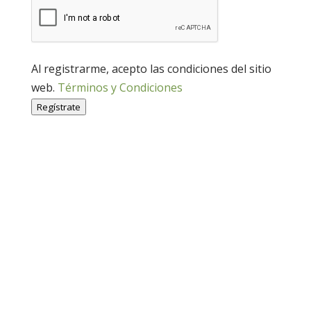
Al registrarme, acepto las condiciones del sitio
web.
Términos y Condiciones
Regístrate
Economía Agroganadera
Economía Agroganadera
Desarrollo Rural
Desarrollo Rural
Medio Ambiente
Medio Ambiente
Cohesión Territorial