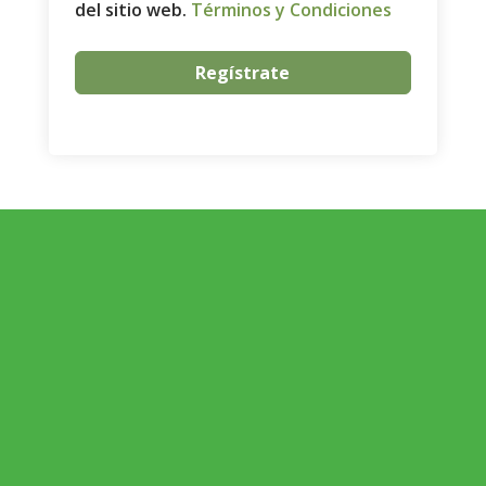
del sitio web.
Términos y Condiciones
Regístrate
ECONOMÍA AGROGANADERA
Economía Agroganadera
DESARROLLO RURAL
Desarrollo Rural
MEDIO AMBIENTE