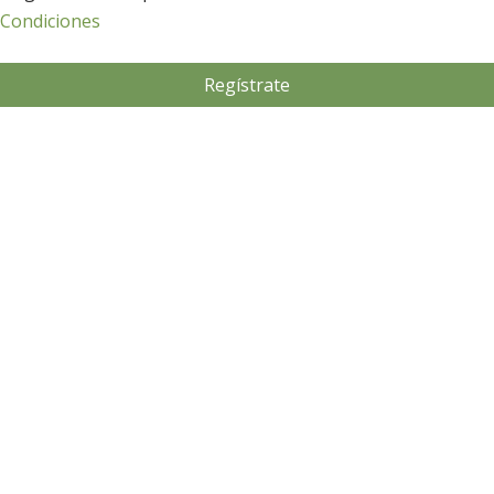
 Condiciones
Regístrate
Desarrollo Rural
Medio Ambiente
Desarrollo Rural
Medio Ambiente