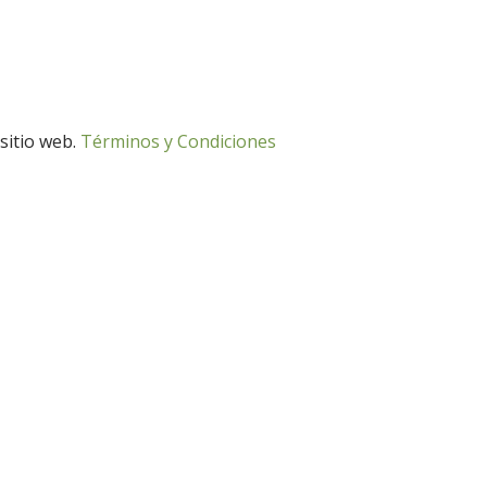
 sitio web.
Términos y Condiciones
Desarrollo Rural
Medio Ambiente
Desarrollo Rural
Medio Ambiente