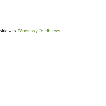
 sitio web.
Términos y Condiciones
Desarrollo Rural
Medio Ambiente
Desarrollo Rural
Medio Ambiente