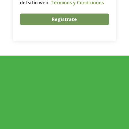
del sitio web.
Términos y Condiciones
Regístrate
ECONOMÍA AGROGANADERA
Economía Agroganadera
DESARROLLO RURAL
Desarrollo Rural
MEDIO AMBIENTE