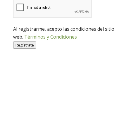
Al registrarme, acepto las condiciones del sitio
web.
Términos y Condiciones
Regístrate
Economía Agroganadera
Economía Agroganadera
Desarrollo Rural
Desarrollo Rural
Medio Ambiente
Medio Ambiente
Cohesión Territorial