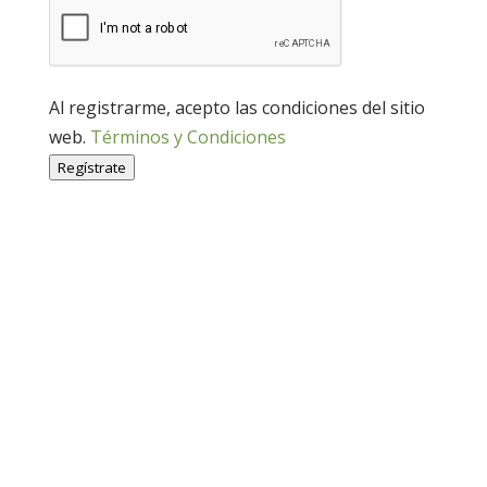
Al registrarme, acepto las condiciones del sitio
web.
Términos y Condiciones
Regístrate
Economía Agroganadera
Economía Agroganadera
Desarrollo Rural
Desarrollo Rural
Medio Ambiente
Medio Ambiente
Cohesión Territorial