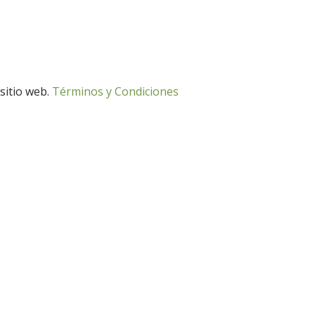
 sitio web.
Términos y Condiciones
Desarrollo Rural
Medio Ambiente
Desarrollo Rural
Medio Ambiente