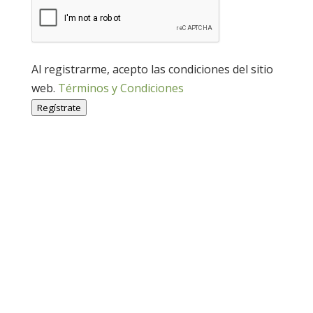
Al registrarme, acepto las condiciones del sitio
web.
Términos y Condiciones
Regístrate
Economía Agroganadera
Economía Agroganadera
Desarrollo Rural
Desarrollo Rural
Medio Ambiente
Medio Ambiente
Cohesión Territorial