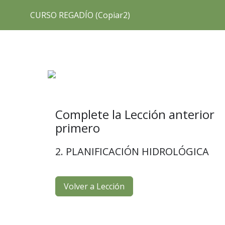
CURSO REGADÍO (Copiar2)
INTRODUCCION AL CURSO: CONOCIMIENTOS
0/1
DE REGADÍO
1. MÓDULO POLÍTICA DEL AGUA
0/6
TEMARIO MÓDULO 1 – HAZ CLICK Y DESCÁRGALO
Complete la Lección anterior
1. CUENCAS HIDROGRÁFICAS EN CASTILLA-LA
primero
MANCHA
2. PLANIFICACIÓN HIDROLÓGICA
2. PLANIFICACIÓN HIDROLÓGICA
3. EL REGADÍO EN CASTILLA-LA MANCHA
Volver a Lección
4. AGENCIA DEL AGUA DE CASTILLA-LA MANCHA
Cuestionario 1. Módulo Política del agua