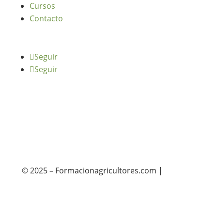
Cursos
Contacto
Seguir
Seguir
© 2025 – Formacionagricultores.com |
diseño
web: Atalantic
diseño web: Atalantic