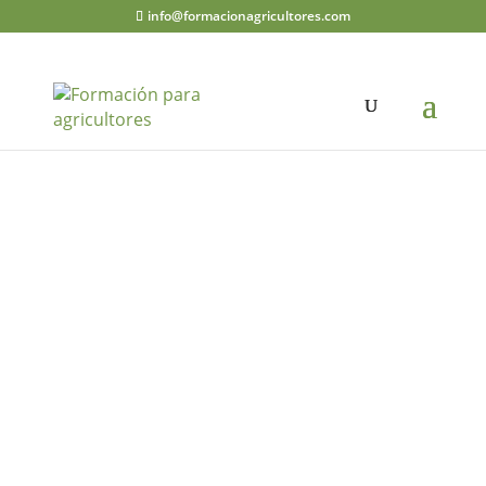
info@formacionagricultores.com
CURSOS Y
CAPACITAC
IONES
AGRÍCOLA
S