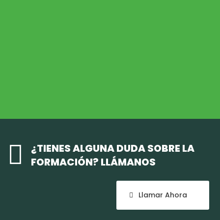
Desarrollo Rural
MEDIO AMBIENTE
Medio Ambiente
COHESIÓN TERRITORIAL
Cohesión Territorial

¿TIENES ALGUNA DUDA SOBRE LA
FORMACIÓN? LLÁMANOS
Llamar Ahora