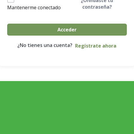
¿Olvidaste tu
contraseña?
Mantenerme conectado
Acceder
¿No tienes una cuenta?
Regístrate ahora
ECONOMÍA AGROGANADERA
Economía Agroganadera
DESARROLLO RURAL