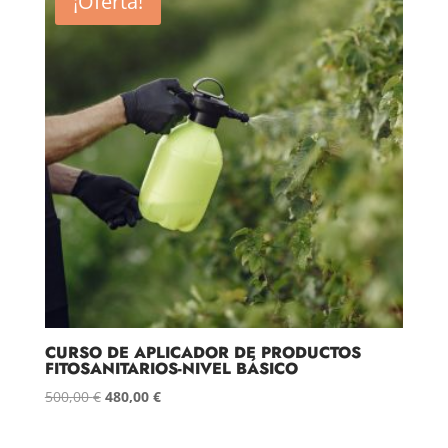
¡Oferta!
500,00 €.
480,00 €.
CURSO DE APLICADOR DE PRODUCTOS
FITOSANITARIOS-NIVEL BÁSICO
El
El
500,00
€
480,00
€
precio
precio
original
actual