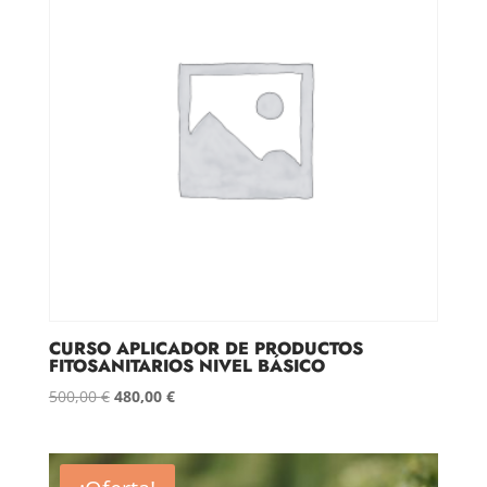
CURSO APLICADOR DE PRODUCTOS
FITOSANITARIOS NIVEL BÁSICO
El
El
500,00
€
480,00
€
precio
precio
original
actual
era:
es: