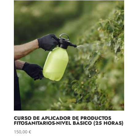
era:
es:
500,00 €.
480,00 €.
CURSO DE APLICADOR DE PRODUCTOS
FITOSANITARIOS-NIVEL BÁSICO (25 HORAS)
150,00
€