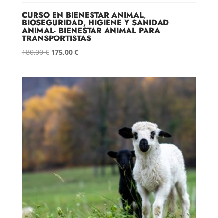
CURSO EN BIENESTAR ANIMAL,
BIOSEGURIDAD, HIGIENE Y SANIDAD
ANIMAL- BIENESTAR ANIMAL PARA
TRANSPORTISTAS
El
El
180,00
€
175,00
€
precio
precio
original
actual
era:
es:
180,00 €.
175,00 €.