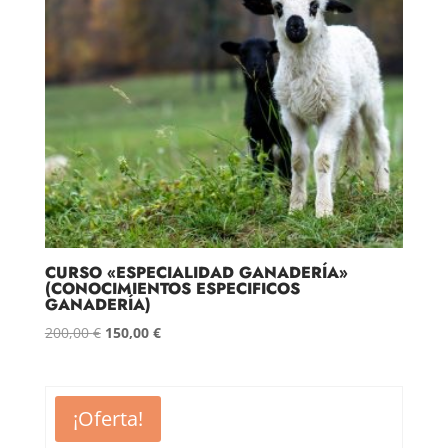
CURSO «ESPECIALIDAD GANADERÍA»
(CONOCIMIENTOS ESPECIFICOS
GANADERÍA)
El
El
200,00
€
150,00
€
precio
precio
original
actual
era:
es:
¡Oferta!
200,00 €.
150,00 €.