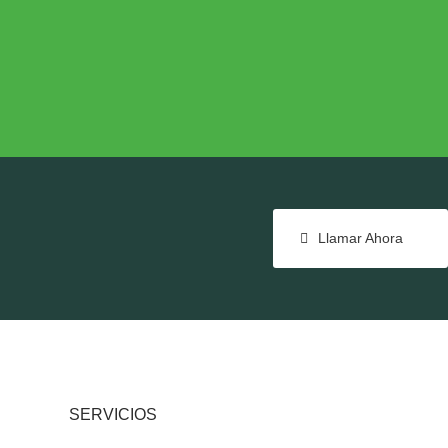
NTE
COHESIÓN TERRITORIAL
e
Cohesión Territorial
Llamar Ahora
SERVICIOS