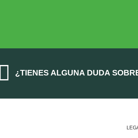
ECONOMÍA AGROGANADERA
Economía Agroganadera

¿TIENES ALGUNA DUDA SOBR
LEG