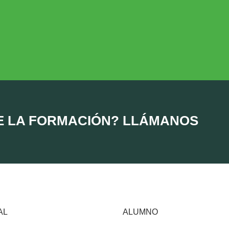
DESARROLLO RURAL
MEDIO AMBIE
Desarrollo Rural
Medio Ambient
E LA FORMACIÓN? LLÁMANOS
AL
ALUMNO