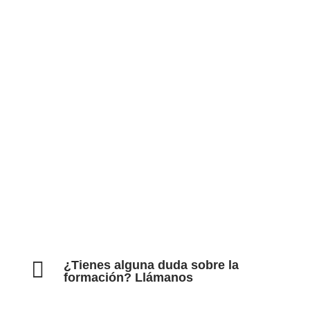
Economía Agroganadera
Economía Agroganadera
Desarrollo Rural
Desarrollo Rural
Medio Ambiente
Medio Ambiente
Cohesión Territorial
Cohesión Territorial

¿Tienes alguna duda sobre la
formación? Llámanos