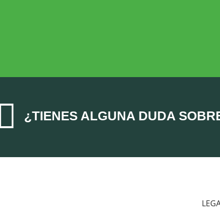
ECONOMÍA AGROGANADERA
Economía Agroganadera

¿TIENES ALGUNA DUDA SOBR
LEG