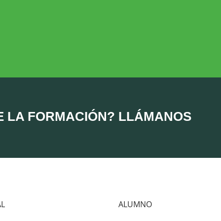
DESARROLLO RURAL
MEDIO AMBIE
Desarrollo Rural
Medio Ambient
E LA FORMACIÓN? LLÁMANOS
AL
ALUMNO