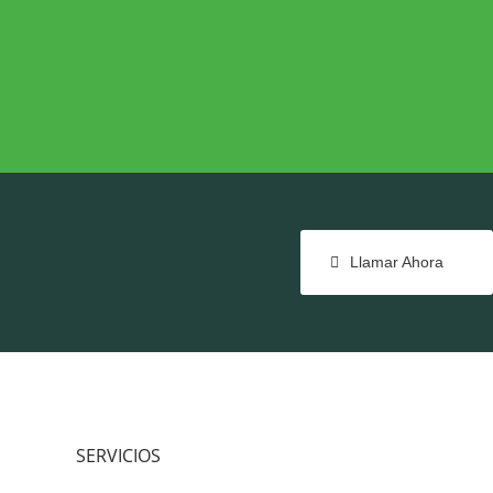
NTE
COHESIÓN TERRITORIAL
e
Cohesión Territorial
Llamar Ahora
SERVICIOS