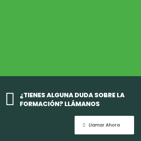
Desarrollo Rural
MEDIO AMBIENTE
Medio Ambiente
COHESIÓN TERRITORIAL
Cohesión Territorial

¿TIENES ALGUNA DUDA SOBRE LA
FORMACIÓN? LLÁMANOS
Llamar Ahora