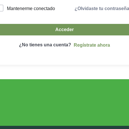
¿Olvidaste tu contraseñ
Mantenerme conectado
Acceder
¿No tienes una cuenta?
Regístrate ahora
DESARROLLO RURAL
MEDIO AMBIE
Desarrollo Rural
Medio Ambient