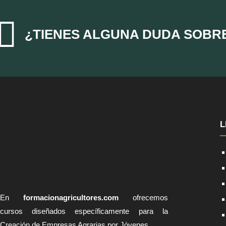

¿TIENES ALGUNA DUDA SOBR
L
En
formacionagricultores.com
ofrecemos
cursos diseñados específicamente para la
Creación de Empresas Agrarias por Jóvenes.