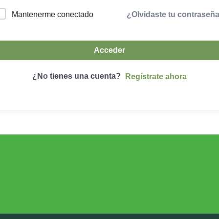
¿Olvidaste tu contraseñ
Mantenerme conectado
Acceder
¿No tienes una cuenta?
Regístrate ahora
DESARROLLO RURAL
MEDIO AMBIE
Desarrollo Rural
Medio Ambient