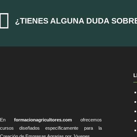

¿TIENES ALGUNA DUDA SOBR
L
En
formacionagricultores.com
ofrecemos
cursos diseñados específicamente para la
Creación de Empresas Agrarias por Jóvenes.