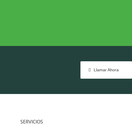
NTE
COHESIÓN TERRITORIAL
e
Cohesión Territorial
Llamar Ahora
SERVICIOS