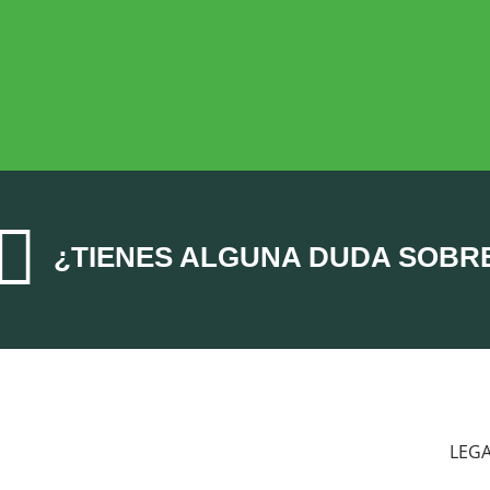
ECONOMÍA AGROGANADERA
Economía Agroganadera

¿TIENES ALGUNA DUDA SOBR
LEG