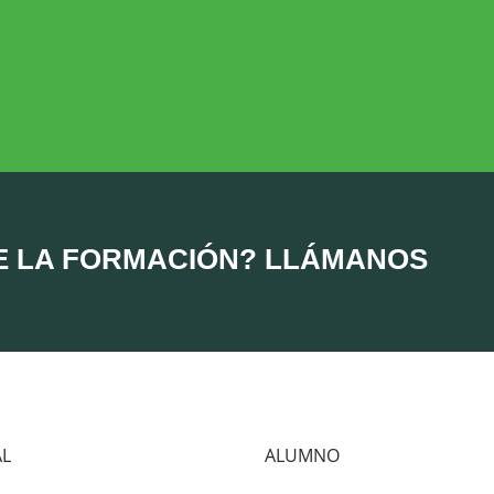
DESARROLLO RURAL
MEDIO AMBIE
Desarrollo Rural
Medio Ambient
E LA FORMACIÓN? LLÁMANOS
AL
ALUMNO