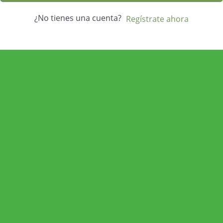
¿No tienes una cuenta?
Regístrate ahora
ECONOMÍA AGROGANADERA
Economía Agroganadera
DESARROLLO RURAL
Desarrollo Rural
MEDIO AMBIENTE
Medio Ambiente
COHESIÓN TERRITORIAL