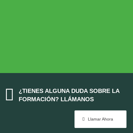
Desarrollo Rural
MEDIO AMBIENTE
Medio Ambiente
COHESIÓN TERRITORIAL
Cohesión Territorial

¿TIENES ALGUNA DUDA SOBRE LA
FORMACIÓN? LLÁMANOS
Llamar Ahora