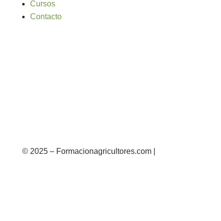
Cursos
Contacto
© 2025 – Formacionagricultores.com |
diseño
web: Atalantic
diseño web: Atalantic