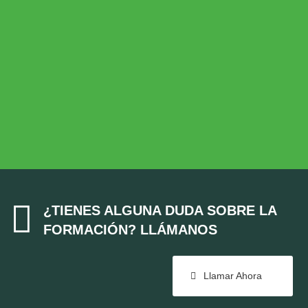
Desarrollo Rural
MEDIO AMBIENTE
Medio Ambiente
COHESIÓN TERRITORIAL
Cohesión Territorial

¿TIENES ALGUNA DUDA SOBRE LA
FORMACIÓN? LLÁMANOS
Llamar Ahora