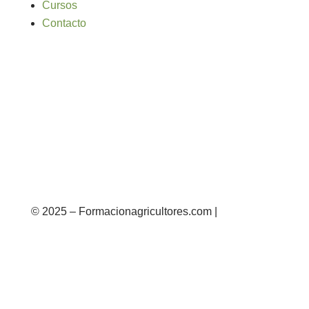
Cursos
Contacto
© 2025 – Formacionagricultores.com |
diseño
web: Atalantic
diseño web: Atalantic