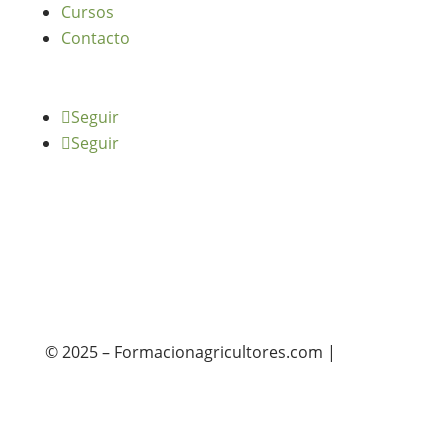
Cursos
Contacto
Seguir
Seguir
© 2025 – Formacionagricultores.com |
diseño
web: Atalantic
diseño web: Atalantic