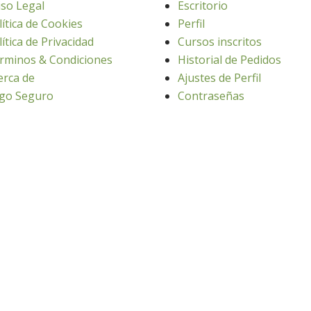
iso Legal
Escritorio
lítica de Cookies
Perfil
lítica de Privacidad
Cursos inscritos
rminos & Condiciones
Historial de Pedidos
erca de
Ajustes de Perfil
go Seguro
Contraseñas
seño web: Atalantic