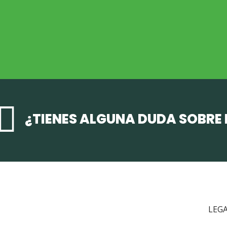
ECONOMÍA AGROGANADERA
Economía Agroganadera

¿TIENES ALGUNA DUDA SOBRE
LEG