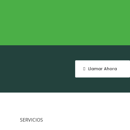
NTE
COHESIÓN TERRITORIAL
e
Cohesión Territorial
Llamar Ahora
SERVICIOS