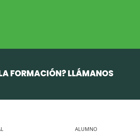
DESARROLLO RURAL
MEDIO AMBIE
Desarrollo Rural
Medio Ambient
 LA FORMACIÓN? LLÁMANOS
AL
ALUMNO