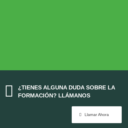
Desarrollo Rural
MEDIO AMBIENTE
Medio Ambiente
COHESIÓN TERRITORIAL
Cohesión Territorial

¿TIENES ALGUNA DUDA SOBRE LA
FORMACIÓN? LLÁMANOS
Llamar Ahora