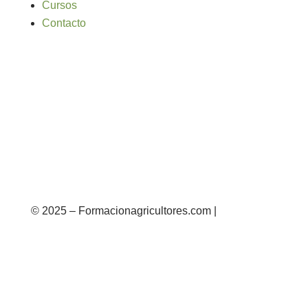
Cursos
Contacto
© 2025 – Formacionagricultores.com |
diseño
web: Atalantic
diseño web: Atalantic