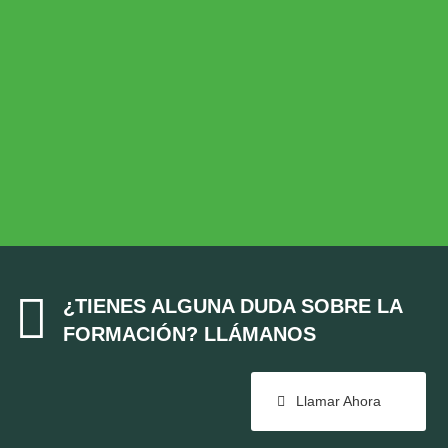
Desarrollo Rural
MEDIO AMBIENTE
Medio Ambiente
COHESIÓN TERRITORIAL
Cohesión Territorial

¿TIENES ALGUNA DUDA SOBRE LA
FORMACIÓN? LLÁMANOS
Llamar Ahora