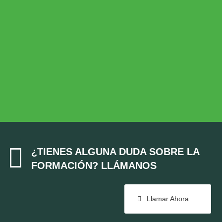
Desarrollo Rural
MEDIO AMBIENTE
Medio Ambiente
COHESIÓN TERRITORIAL
Cohesión Territorial

¿TIENES ALGUNA DUDA SOBRE LA
FORMACIÓN? LLÁMANOS
Llamar Ahora