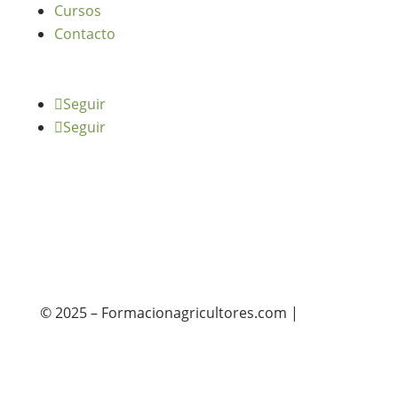
Cursos
Contacto
Seguir
Seguir
© 2025 – Formacionagricultores.com |
diseño
web: Atalantic
diseño web: Atalantic