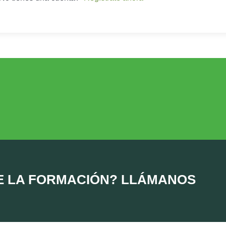
DESARROLLO RURAL
MEDIO AMBIE
Desarrollo Rural
Medio Ambient
E LA FORMACIÓN? LLÁMANOS