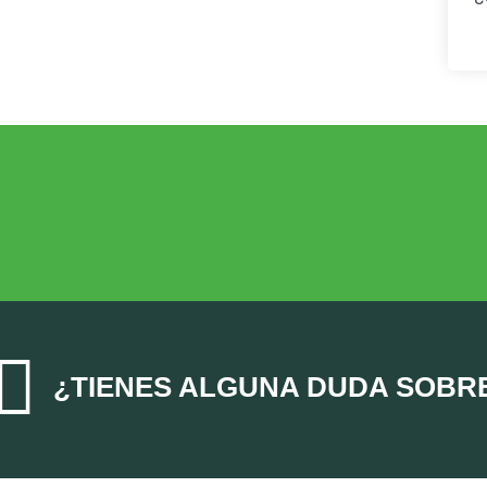
ECONOMÍA AGROGANADERA
Economía Agroganadera

¿TIENES ALGUNA DUDA SOBR