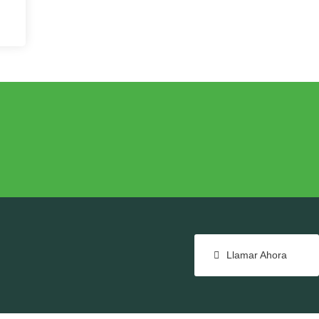
NTE
COHESIÓN TERRITORIAL
e
Cohesión Territorial
Llamar Ahora