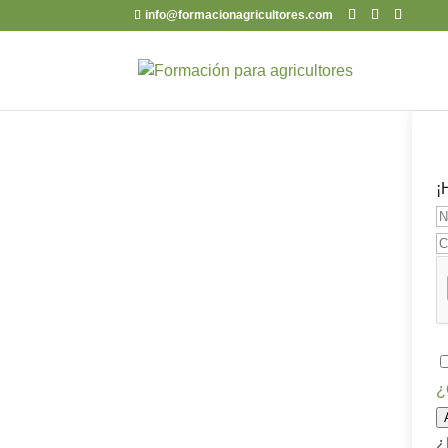
info@formacionagricultores.com
¡
¿
¿