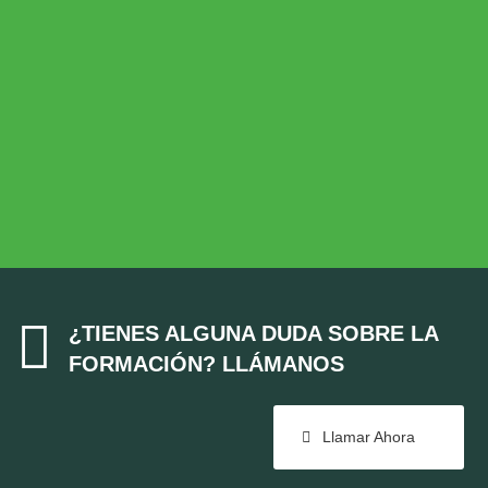
Desarrollo Rural
MEDIO AMBIENTE
Medio Ambiente
COHESIÓN TERRITORIAL
Cohesión Territorial

¿TIENES ALGUNA DUDA SOBRE LA
FORMACIÓN? LLÁMANOS
Llamar Ahora