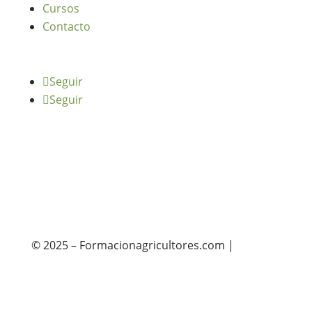
Cursos
Contacto
Seguir
Seguir
© 2025 – Formacionagricultores.com |
diseño
web: Atalantic
diseño web: Atalantic