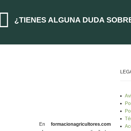

¿TIENES ALGUNA DUDA SOBR
LEG
Av
Po
Po
Té
En
formacionagricultores.com
Ac