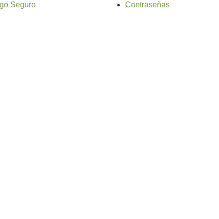
go Seguro
Contraseñas
o web: Atalantic