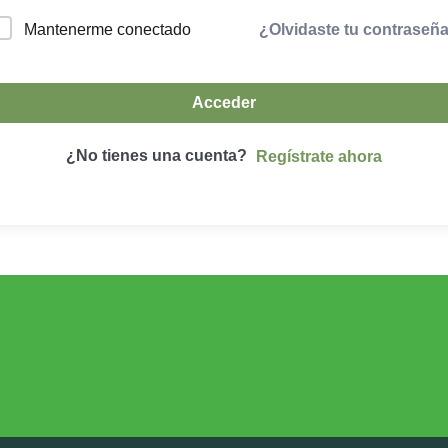
¿Olvidaste tu contraseñ
Mantenerme conectado
Acceder
¿No tienes una cuenta?
Regístrate ahora
DESARROLLO RURAL
MEDIO AMBIE
Desarrollo Rural
Medio Ambient