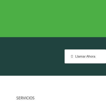
NTE
COHESIÓN TERRITORIAL
e
Cohesión Territorial
Llamar Ahora
SERVICIOS