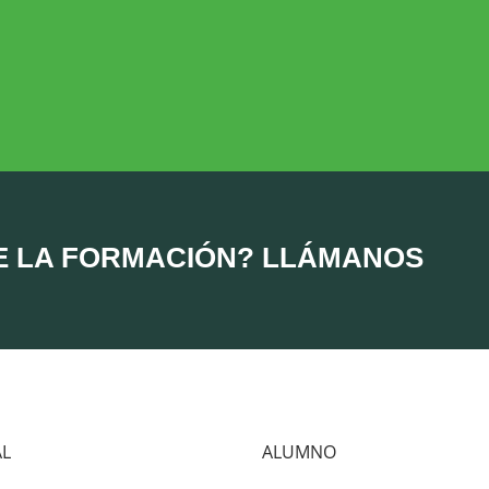
DESARROLLO RURAL
MEDIO AMBIE
Desarrollo Rural
Medio Ambient
E LA FORMACIÓN? LLÁMANOS
AL
ALUMNO