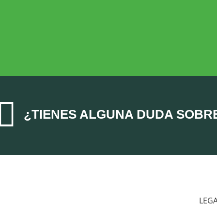
ECONOMÍA AGROGANADERA
Economía Agroganadera

¿TIENES ALGUNA DUDA SOBR
LEG